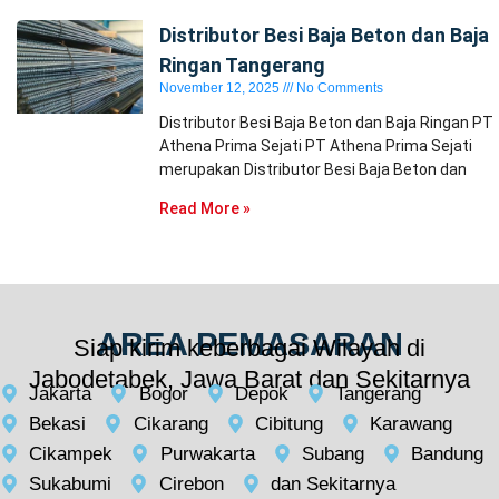
Distributor Besi Baja Beton dan Baja
Ringan Tangerang
November 12, 2025
No Comments
Distributor Besi Baja Beton dan Baja Ringan PT
Athena Prima Sejati PT Athena Prima Sejati
merupakan Distributor Besi Baja Beton dan
Read More »
AREA PEMASARAN
Siap kirim keberbagai Wilayah di
Jabodetabek, Jawa Barat dan Sekitarnya
Jakarta
Bogor
Depok
Tangerang
Bekasi
Cikarang
Cibitung
Karawang
Cikampek
Purwakarta
Subang
Bandung
Sukabumi
Cirebon
dan Sekitarnya